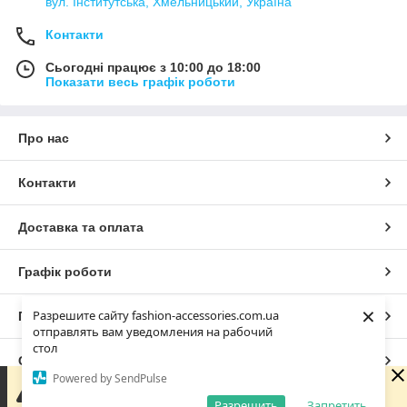
вул. Інститутська, Хмельницький, Україна
Контакти
Сьогодні працює з 10:00 до 18:00
Показати весь графік роботи
Про нас
Контакти
Доставка та оплата
Графік роботи
×
Разрешите сайту fashion-accessories.com.ua
Повна версія сайту
отправлять вам уведомления на рабочий
стол
Сайт створено на маркетплейсі
Prom.ua
Powered by SendPulse
Зараз у компанії неробочий час. Замовлення та
повідомлення будуть оброблені з 10:00 найближчого
Разрешить
Запретить
Політика конфіденційності