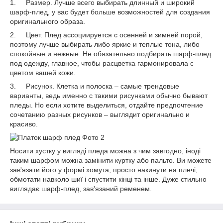
1. Размер. Лучше всего выбирать длинный и широкий
шарф-плед, у вас будет больше возможностей для создания
оригинального образа.
2. Цвет. Плед ассоциируется с осенней и зимней порой,
поэтому лучше выбирать либо яркие и теплые тона, либо
спокойные и нежные. Не обязательно подбирать шарф-плед
под одежду, главное, чтобы расцветка гармонировала с
цветом вашей кожи.
3. Рисунок. Клетка и полоска – самые трендовые
варианты, ведь именно с такими рисунками обычно бывают
пледы. Но если хотите выделиться, отдайте предпочтение
сочетанию разных рисунков – выглядит оригинально и
красиво.
Носити хустку у вигляді пледа можна з чим завгодно, іноді
таким шарфом можна замінити куртку або пальто. Ви можете
зав'язати його у формі хомута, просто накинути на плечі,
обмотати навколо шиї і спустити кінці та інше. Дуже стильно
виглядає шарф-плед, зав'язаний ременем.