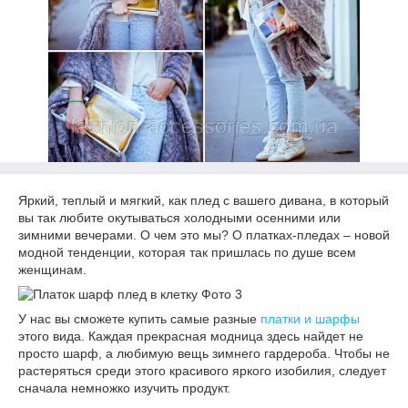
Яркий, теплый и мягкий, как плед с вашего дивана, в который
вы так любите окутываться холодными осенними или
зимними вечерами. О чем это мы? О платках-пледах – новой
модной тенденции, которая так пришлась по душе всем
женщинам.
У нас вы сможете купить самые разные
платки и шарфы
этого вида. Каждая прекрасная модница здесь найдет не
просто шарф, а любимую вещь зимнего гардероба. Чтобы не
растеряться среди этого красивого яркого изобилия, следует
сначала немножко изучить продукт.