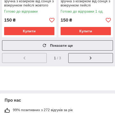
зручна з козирком від сонця з
зручна з козирком від сонця з
візерунком пейслі жовтого
візерунком пейслі
кольору
бурштинового кольору
Готово до відправки
Готово до відправки 1 од.
150
150
₴
₴
Купити
Купити
Показати ще
1
/ 3
Про нас
99% позитивних з 272 відгуків за рік