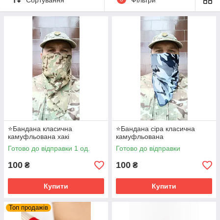
⭐Бандана класична
⭐Бандана сіра класична
камуфльована хакі
камуфльована
Готово до відправки 1 од.
Готово до відправки
100
100
₴
₴
Купити
Купити
Топ продажів