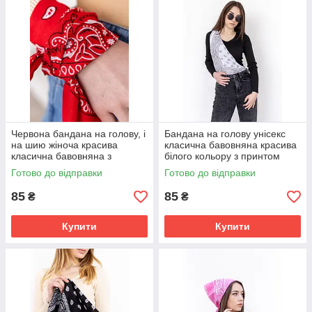
Червона бандана на голову, і
Бандана на голову унісекс
на шию жіноча красива
класична бавовняна красива
класична бавовняна з
білого кольору з принтом
принтом
Готово до відправки
Готово до відправки
85
85
₴
₴
Як правило, бандана асоціюється з шийними хустками
Купити
Купити
американських ковбоїв, проте справжня її батьківщина - не
Дикий Захід, а екзотична Індія. Сама назва походить із мови
хінді: слово «бандана» означає «пов'язувати». Традиційно
жителі азіатських країн носили хустки з легких натуральних
тканин, щоб захистити лице від пилу й пекучих сонячних
променів. Не випадково класичні бандани прикрашаються