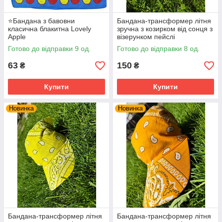
⭐Бандана з бавовни
Бандана-трансформер літня
класична блакитна Lovely
зручна з козирком від сонця з
Apple
візерунком пейслі
жовтогарячого кольору
Готово до відправки 9 од.
Готово до відправки 8 од.
63
150
₴
₴
Купити
Купити
Новинка
Новинка
Бандана-трансформер літня
Бандана-трансформер літня