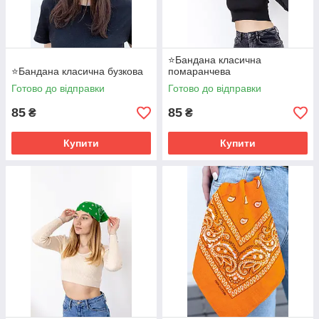
⭐Бандана класична
⭐Бандана класична бузкова
помаранчева
Готово до відправки
Готово до відправки
85
85
₴
₴
Бандану часто носять у вигляді головної пов'язки,
прибираючи волосся з лиця, фіксуючи зачіску у вітряну
Купити
Купити
погоду, створюючи яскравий оригінальний акцент. Головні
пов'язки виготовляють не лише з бавовни, але
використовують вовняні, махрові, хутряні матеріали. У моді
однотонні і кольорові пов'язки, з цікавими принтами або
витонченим декором у вигляді квітів, намистинок, вишивки і т.
п. Обираючи бандану, ви отримуєте багатофункціональний
аксесуар, який може замінити собою :
головний убір - косинку, панаму, легку шапку;
шарф, який захистить шию від вітру;
балаклаву - для захисту обличчя від холодного
повітря, пилу, спекотливого сонця;