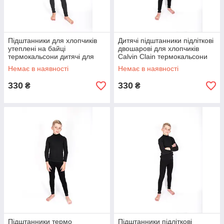
Підштанники для хлопчиків
Дитячі підштанники підліткові
утеплені на байці
двошарові для хлопчиків
термокальсони дитячі для
Calvin Clain термокальсони
підлітків 14-15 років чорного
для підлітків 14-15 років
Немає в наявності
Немає в наявності
кольору
330
330
₴
₴
Підштанники термо
Підштанники підліткові