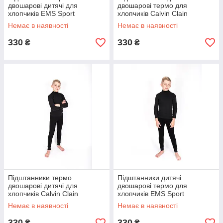
двошарові дитячі для
двошарові термо для
хлопчиків EMS Sport
хлопчиків Calvin Clain
термокальсони для підлітків
термокальсони для підлітків
Немає в наявності
Немає в наявності
8-9 років
12-13 років
330
330
₴
₴
Підштанники термо
Підштанники дитячі
двошарові дитячі для
двошарові термо для
хлопчиків Calvin Clain
хлопчиків EMS Sport
термокальсони для підлітків
термокальсони для підлітків
Немає в наявності
Немає в наявності
8-9 років
10-11 років
330
330
₴
₴