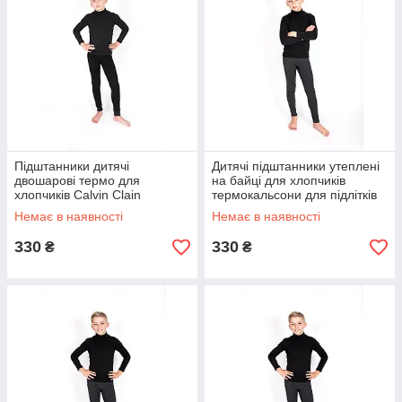
Підштанники дитячі
Дитячі підштанники утеплені
двошарові термо для
на байці для хлопчиків
хлопчиків Calvin Clain
термокальсони для підлітків
термокальсони для підлітків
12-13 років чорного кольору
Немає в наявності
Немає в наявності
10-11 років
330
330
₴
₴