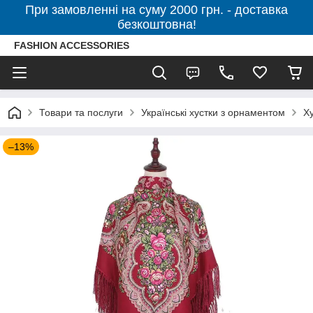
При замовленні на суму 2000 грн. - доставка
безкоштовна!
FASHION ACCESSORIES
Товари та послуги
Українські хустки з орнаментом
Х
–13%