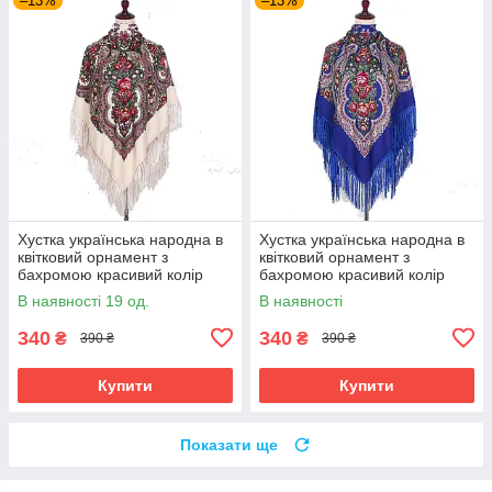
–13%
–13%
Хустка українська народна в
Хустка українська народна в
квітковий орнамент з
квітковий орнамент з
бахромою красивий колір
бахромою красивий колір
бежевий 110*110
синій 110*110
В наявності 19 од.
В наявності
340
340
₴
₴
390 ₴
390 ₴
Купити
Купити
Показати ще