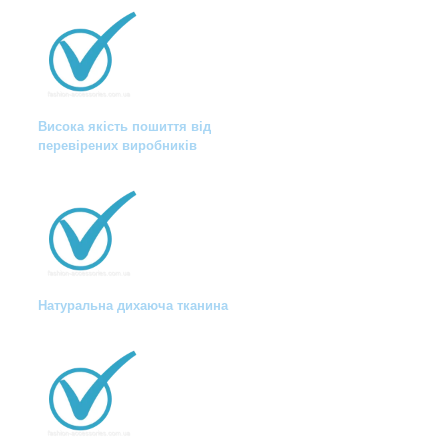
Висока якість пошиття від
перевірених виробників
Натуральна дихаюча тканина