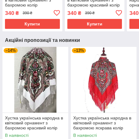
бахромою колір
бахромою красивий колір
орна
фіолетовий 110*110
бежевий 110*110
крас
340
340
340
₴
₴
390 ₴
390 ₴
110*
Купити
Купити
Акційні пропозиції та новинки
–14%
–13%
Хустка українська народна в
Хустка українська народна в
квітковий орнамент з
квітковий орнамент з
бахромою красивий колір
бахромою яскрава колір
білий 110*110
червоний 110*110
В наявності
В наявності