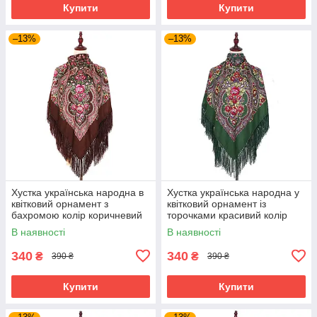
Купити
Купити
–13%
–13%
Хустка українська народна в
Хустка українська народна у
квітковий орнамент з
квітковий орнамент із
бахромою колір коричневий
торочками красивий колір
110*110
зелений 110*110
В наявності
В наявності
340
340
₴
₴
390 ₴
390 ₴
Купити
Купити