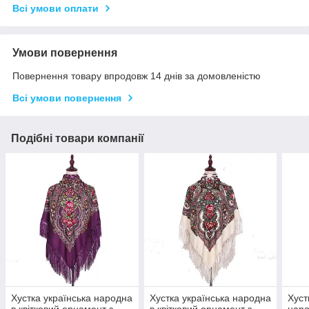
Всі умови оплати
Умови повернення
Повернення товару впродовж 14 днів за домовленістю
Всі умови повернення
Подібні товари компанії
Хустка українська народна
Хустка українська народна
Хуст
в квітковий орнамент з
в квітковий орнамент з
наро