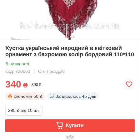
Хустка український народний в квітковий
орнамент з бахромою колір бордовий 110*110
В наявності
Код: 720063
Опт і роздріб
340
₴
390 ₴
Економія
50 ₴
Залишилось
45 днів
295 ₴
від 10 шт.
Купити
або