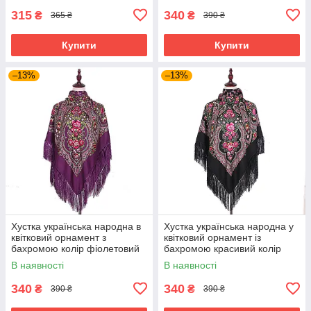
315
340
₴
₴
365 ₴
390 ₴
Купити
Купити
–13%
–13%
Хустка українська народна в
Хустка українська народна у
квітковий орнамент з
квітковий орнамент із
бахромою колір фіолетовий
бахромою красивий колір
110*110
чорний 110*110
В наявності
В наявності
340
340
₴
₴
390 ₴
390 ₴