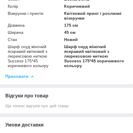
Колір
Коричневий
Візерунки і принти
Квітковий принт і рослинні
візерунки
Довжина
175 см
Ширина
45 см
Стан
Новий
Шарф снуд жіночий
Шарф снуд жіночий
яскравий квітковий з
яскравий квітковий з
люрексовою ниткою
люрексовою ниткою
Success 175*45
Success 175*45 коричневого
коричневого кольору
кольору
Приховати
Відгуки про товар
Ще немає відгуків про цей товар
Умови доставки