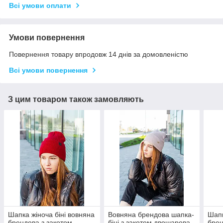
Всі умови оплати
Умови повернення
Повернення товару впродовж 14 днів за домовленістю
Всі умови повернення
З цим товаром також замовляють
Шапка жіноча біні вовняна
Вовняна брендова шапка-
Шапк
брендова з закотом
біні з закотом двошарова
брен