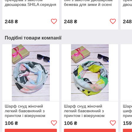
двошарова SHILA середня
бежева для зими й осені
двош
посадка колір червоний
поса
248
248
248
₴
₴
Подібні товари компанії
Шарф снуд жіночий
Шарф снуд жіночий
Шарф
легкий бавовняний з
легкий бавовняний з
шифо
принтом і візерунком
принтом і візерунком
прин
абстракція колір сірий
абстракція колір жовтий
візе
106
106
159
₴
₴
180*45
180*45