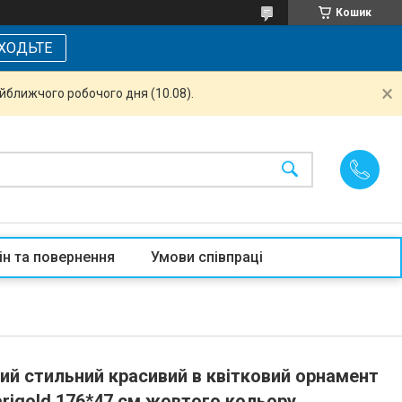
Кошик
ХОДЬТЕ
айближчого робочого дня (10.08).
ін та повернення
Умови співпраці
ий стильний красивий в квітковий орнамент
rigold 176*47 см жовтого кольору