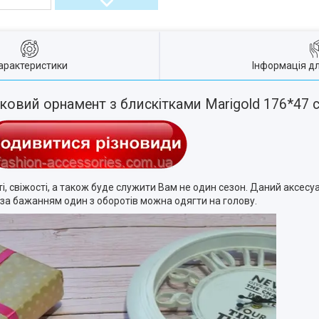
арактеристики
Інформація д
тковий орнамент з блискітками Marigold 176*47
, свіжості, а також буде служити Вам не один сезон. Даний аксесуа
 за бажанням один з оборотів можна одягти на голову.