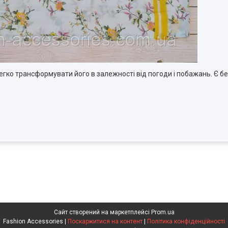
гко трансформувати його в залежності від погоди і побажань. Є без
Сайт створений на маркетплейсі
Prom.ua
Fashion Accessories |
Поскаржитися на контент
|
Політика конфіденційності