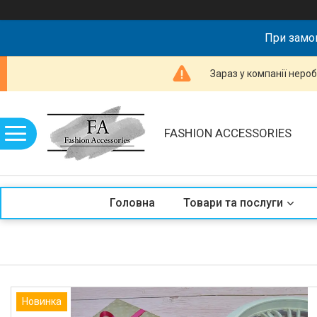
При замов
Зараз у компанії неро
FASHION ACCESSORIES
Головна
Товари та послуги
Новинка