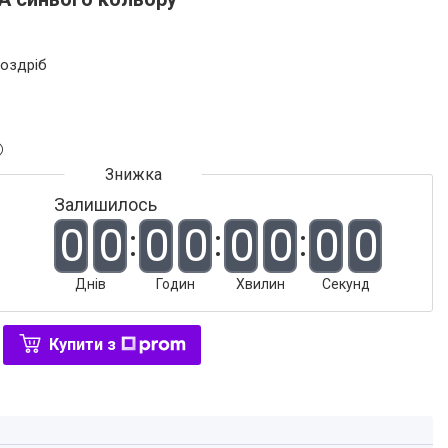
роздріб
Залишилось
0
0
0
0
0
0
0
0
Днів
Годин
Хвилин
Секунд
Купити з