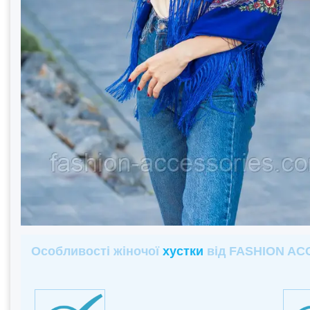
Особливості жіночої
хустки
від FASHION AC