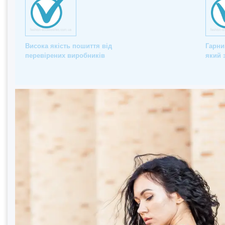
Висока якість пошиття від
Гарни
перевірених виробників
який 