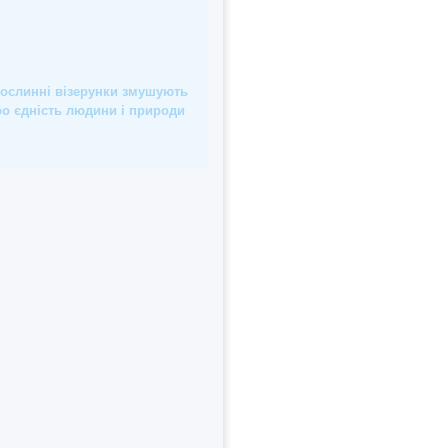
рослинні візерунки змушують
ро єдність людини і природи