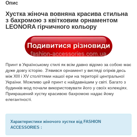
Опис
Хустка жіноча вовняна красива стильна
з бахромою з квітковим орнаментом
LEONORA гірчичного кольору
Принт в Українському стилі як всім давно відомо за собою має
дуже довгу історію. З'явився орнамент у вигляді огірків десь
між XIII і XV століттями нашої ери на території центральної
України. Можливо цей принт є найдавнішим у світі. Багато з
будинків мод почали використовувати його у своїх колекціях.
Прикрашений хустку красивою бахромою надає йому
елегантності.
Характеристики жіночого хустки від FASHION
ACCESSORIES :