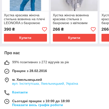
Хустка красива жіноча
Хустка жіноча вовняна
Хуст
стильна вовняна на плечі
красива стильна з
крас
LEONORA з бахромою
бахромою з квітковим
бахр
темно - синього кольору
орнаментом LEONORA
орн
390
266
266
₴
₴
сірого кольору
роже
Купити
Купити
Про нас
99% позитивних з 272 відгуків за рік
Працює з 28.02.2016
м. Хмельницький
вул. Інститутська, Хмельницький, Україна
Контакти
Сьогодні працює з 10:00 до 18:00
Показати весь графік роботи