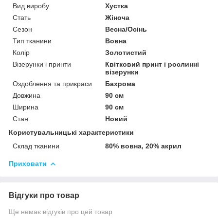
Вид виробу
Хустка
Стать
Жіноча
Сезон
Весна/Осінь
Тип тканини
Вовна
Колір
Золотистий
Візерунки і принти
Квітковий принт і рослинні
візерунки
Оздоблення та прикраси
Бахрома
Довжина
90 см
Ширина
90 см
Стан
Новий
Користувальницькі характеристики
Склад тканини
80% вовна, 20% акрил
Приховати
Відгуки про товар
Ще немає відгуків про цей товар