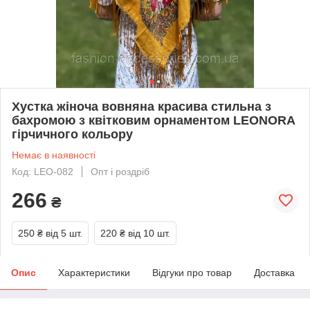
Хустка жіноча вовняна красива стильна з
бахромою з квітковим орнаментом LEONORA
гірчичного кольору
Немає в наявності
Код: LEO-082
Опт і роздріб
266
₴
250 ₴
від 5 шт.
220 ₴
від 10 шт.
Опис
Характеристики
Відгуки про товар
Доставка