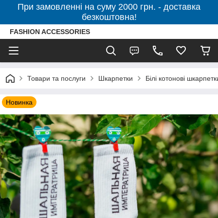
При замовленні на суму 2000 грн. - доставка
безкоштовна!
FASHION ACCESSORIES
Товари та послуги
Шкарпетки
Білі котонові шкарп
Новинка