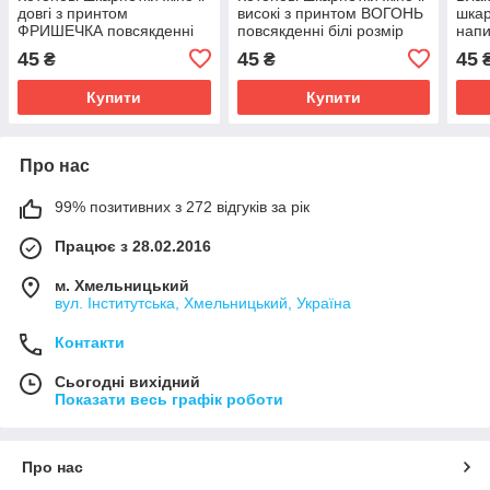
довгі з принтом
високі з принтом ВОГОНЬ
шкар
ФРИШЕЧКА повсякденні
повсякденні білі розмір
напи
білі розмір 35-41
35-41
висо
45
45
45
₴
₴
Купити
Купити
Про нас
99% позитивних з 272 відгуків за рік
Працює з 28.02.2016
м. Хмельницький
вул. Інститутська, Хмельницький, Україна
Контакти
Сьогодні вихідний
Показати весь графік роботи
Про нас