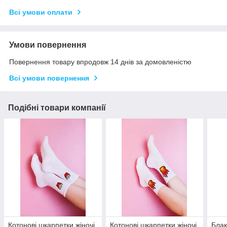
Всі умови оплати
Умови повернення
Повернення товару впродовж 14 днів за домовленістю
Всі умови повернення
Подібні товари компанії
Котонові шкарпетки жіночі
Котонові шкарпетки жіночі
Блак