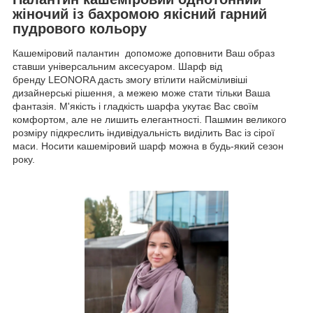
жіночий із бахромою якісний гарний
пудрового кольору
Кашеміровий палантин допоможе доповнити Ваш образ
ставши універсальним аксесуаром. Шарф від
бренду LEONORA дасть змогу втілити найсміливіші
дизайнерські рішення, а межею може стати тільки Ваша
фантазія. М'якість і гладкість шарфа укутає Вас своїм
комфортом, але не лишить елегантності. Пашмин великого
розміру підкреслить індивідуальність виділить Вас із сірої
маси. Носити кашеміровий шарф можна в будь-який сезон
року.