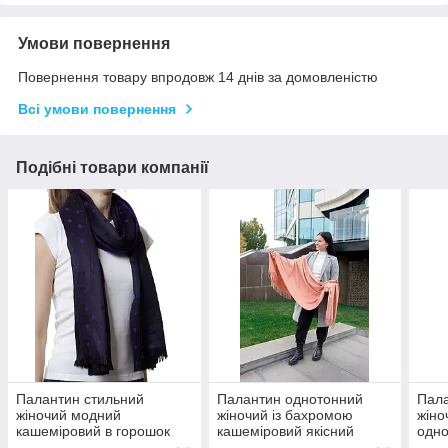
Умови повернення
Повернення товару впродовж 14 днів за домовленістю
Всі умови повернення
Подібні товари компанії
Палантин стильний
Палантин однотонний
Пала
жіночий модний
жіночий із бахромою
жіно
кашеміровий в горошок
кашеміровий якісний
одно
натуральний фіолетового
гарний стильний
якіс