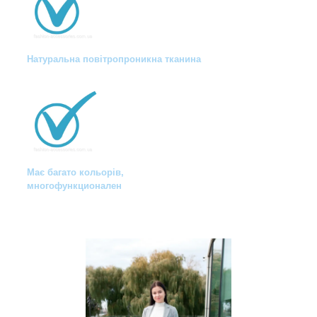
Натуральна повітропроникна тканина
Має багато кольорів,
многофункционален