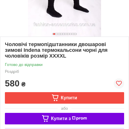
Чоловічі термопідштанники двошарові
зимові Indena термокальсони чорні для
чоловіків розмір XXХХL
Готово до відправки
Роздріб
580
₴
Купити
або
Купити з