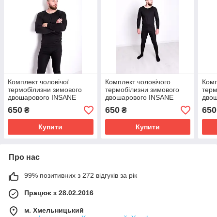
Комплект чоловічої
Комплект чоловічого
Комп
термобілизни зимового
термобілизни зимового
терм
двошарового INSANE
двошарового INSANE
двош
термоодягу чорного
термоодежда для
INSA
650
650
650
₴
₴
кольору розмір L
чоловіків чорного кольору
штан
розмір XL (48-50)
коль
Купити
Купити
Про нас
99% позитивних з 272 відгуків за рік
Працює з 28.02.2016
м. Хмельницький