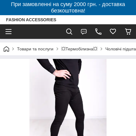
При замовленні на суму 2000 грн. - доставка
безкоштовна!
FASHION ACCESSORIES
Товари та послуги
💥Термобілизна💥
Чоловічі підшт