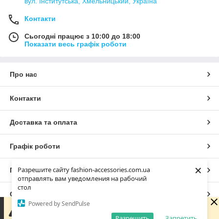
вул. Інститутська, Хмельницький, Україна
Контакти
Сьогодні працює з 10:00 до 18:00
Показати весь графік роботи
Про нас
Контакти
Доставка та оплата
Графік роботи
×
Разрешите сайту fashion-accessories.com.ua
Повна версія сайту
отправлять вам уведомления на рабочий
стол
Сайт створено на маркетплейсі
Prom.ua
Powered by SendPulse
Зараз у компанії неробочий час. Замовлення та
повідомлення будуть оброблені з 10:00 найближчого
Разрешить
Запретить
Політика конфіденційності