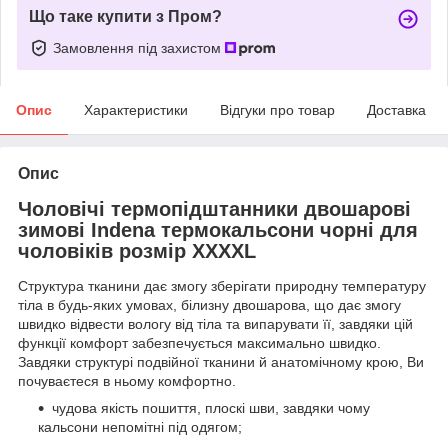
Що таке купити з Пром?
Замовлення під захистом
Опис
Характеристики
Відгуки про товар
Доставка
Опис
Чоловічі термопідштанники двошарові
зимові Indena термокальсони чорні для
чоловіків розмір XXХХL
Структура тканини дає змогу зберігати природну температуру
тіла в будь-яких умовах, білизну двошарова, що дає змогу
швидко відвести вологу від тіла та випарувати її, завдяки цій
функції комфорт забезпечується максимально швидко.
Завдяки структурі подвійної тканини й анатомічному крою, Ви
почуваєтеся в ньому комфортно.
чудова якість пошиття, плоскі шви, завдяки чому
кальсони непомітні під одягом;