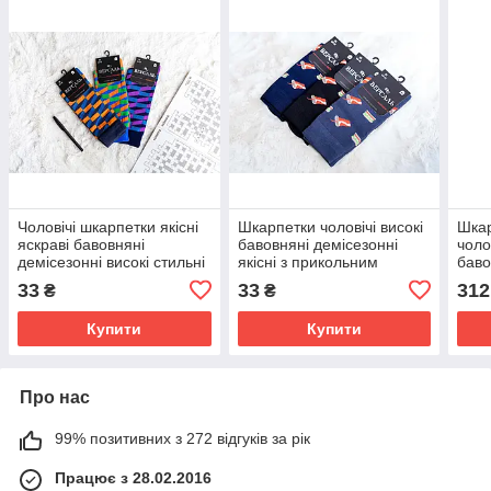
Чоловічі шкарпетки якісні
Шкарпетки чоловічі високі
Шкар
яскраві бавовняні
бавовняні демісезонні
чоло
демісезонні високі стильні
якісні з прикольним
баво
44-45 розмір 12 штук
принтом 40-41 розмір 12
"оку
33
33
312
₴
₴
паковання
штук паковання
штук
Купити
Купити
Про нас
99% позитивних з 272 відгуків за рік
Працює з 28.02.2016