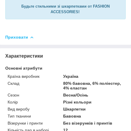
Будьте стильними зі шкарпетками от FASHION
ACCESSORIES!
Приховати
Характеристики
Основні атрибути
Країна виробник
Україна
Склад
80% бавовна, 6% поліестер,
4% еластан
Сезон
Весна/Осінь
Колір
Різні кольори
Вид виробу
Шкарпетки
Тип тканини
Бавовна
Візерунки і принти
Без візерунків і принтів
Кількість пар в наборі
12