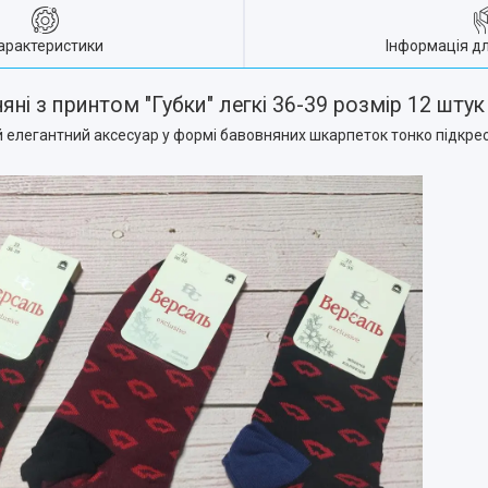
арактеристики
Інформація д
яні з принтом "Губки" легкі 36-39 розмір 12 шту
ей елегантний аксесуар у формі бавовняних шкарпеток тонко підкр