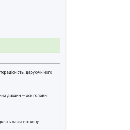
тєрадісність, даруючи його
ний дизайн — ось головні
ілять вас із натовпу.