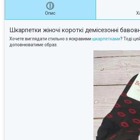
Опис
Х
Шкарпетки жіночі короткі демісезонні бавовн
Хочете виглядати стильно з яскравими
шкарпетками
? Тоді ц
доповнюватиме образ.