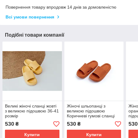
Повернення товару впродовж 14 днів за домовленістю
Всі умови повернення
Подібні товари компанії
Великі жіночі сланці жовті
Жіночі шльопанці з
Жіно
з великою підошвою 36-41
великою підошвою
оран
розмір
Коричневі гумові сланці
підо
36-41 розмір
530
530
530
₴
₴
Купити
Купити