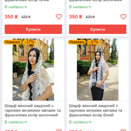
В наявності
В наявності
350
350
₴
₴
420 ₴
420 ₴
Купити
Купити
Новинка
–17%
Новинка
–17%
Шарф жіночий ажурний з
Шарф жіночий ажурний з
гарними великими квітами та
гарними мілкими квітами та
франзлями колір молочний
френзлями колір білий
В наявності
В наявності