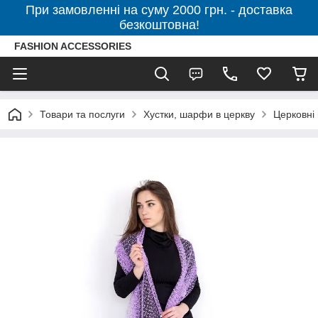
При замовленні на суму 2000 грн. - доставка
безкоштовна!
FASHION ACCESSORIES
Товари та послуги
Хустки, шарфи в церкву
Церковні