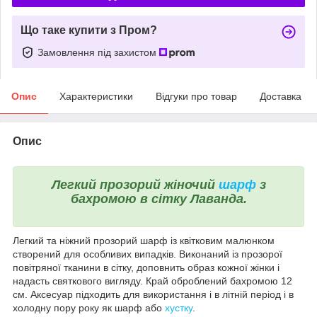
Що таке купити з Пром?
Замовлення під захистом
Опис
Характеристики
Відгуки про товар
Доставка
Опис
Легкий прозорий жіночий
шарф
з
бахромою в сітку Лаванда.
Легкий та ніжний прозорий шарф із квітковим малюнком
створений для особливих випадків. Виконаний із прозорої
повітряної тканини в сітку, доповнить образ кожної жінки і
надасть святкового вигляду. Край оброблений бахромою 12
см. Аксесуар підходить для використання і в літній період і в
холодну пору року як шарф або
хустку
.