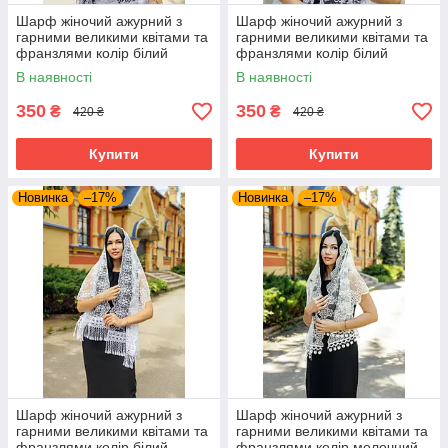
Шарф жіночий ажурний з
Шарф жіночий ажурний з
гарними великими квітами та
гарними великими квітами та
франзлями колір білий
франзлями колір білий
В наявності
В наявності
350
350
₴
₴
420 ₴
420 ₴
Купити
Купити
Новинка
–17%
Новинка
–17%
Шарф жіночий ажурний з
Шарф жіночий ажурний з
гарними великими квітами та
гарними великими квітами та
франзлями колір білий
франзлями колір молочний