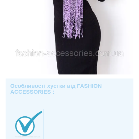
Особливості хустки від FASHION
ACCESSORIES :