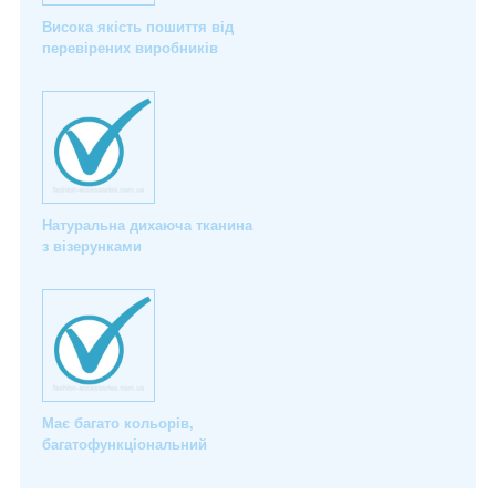
Висока якість пошиття від
перевірених виробників
Натуральна дихаюча тканина
з візерунками
Має багато кольорів,
багатофункціональний