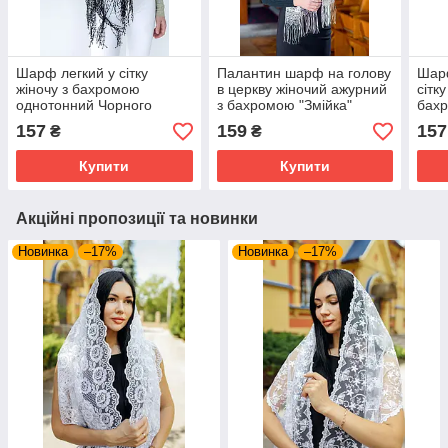
Шарф легкий у сітку
Палантин шарф на голову
Шарф
жіночу з бахромою
в церкву жіночий ажурний
сітк
однотонний Чорного
з бахромою "Змійка"
бахр
кольору
бежевого кольору
Блак
157
159
157
₴
₴
Купити
Купити
Акційні пропозиції та новинки
Новинка
–17%
Новинка
–17%