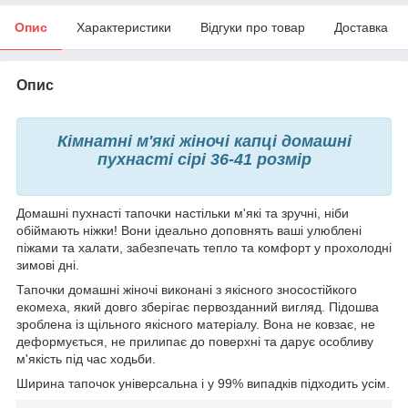
Опис
Характеристики
Відгуки про товар
Доставка
Опис
Кімнатні м'які жіночі капці домашні
пухнасті сірі 36-41 розмір
Домашні пухнасті тапочки настільки м'які та зручні, ніби
обіймають ніжки! Вони ідеально доповнять ваші улюблені
піжами та халати, забезпечать тепло та комфорт у прохолодні
зимові дні.
Тапочки домашні жіночі виконані з якісного зносостійкого
екомеха, який довго зберігає первозданний вигляд. Підошва
зроблена із щільного якісного матеріалу. Вона не ковзає, не
деформується, не прилипає до поверхні та дарує особливу
м'якість під час ходьби.
Ширина тапочок універсальна і у 99% випадків підходить усім.