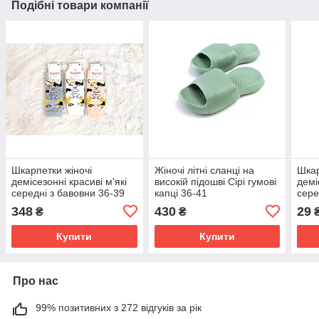
Подібні товари компанії
Шкарпетки жіночі
Жіночі літні сланці на
Шкар
демісезонні красиві м'які
високій підошві Сірі гумові
демі
середні з бавовни 36-39
капці 36-41
сере
розмір 12 штук паковання
панд
348
430
29
₴
₴
штук
Купити
Купити
Про нас
99% позитивних з 272 відгуків за рік