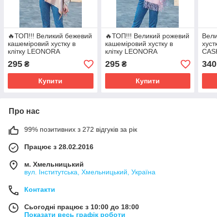
🔥ТОП!!! Великий бежевий
🔥ТОП!!! Великий рожевий
Вели
кашеміровий хустку в
кашеміровий хустку в
хуст
клітку LEONORA
клітку LEONORA
CAS
295
295
340
₴
₴
Купити
Купити
Про нас
99% позитивних з 272 відгуків за рік
Працює з 28.02.2016
м. Хмельницький
вул. Інститутська, Хмельницький, Україна
Контакти
Сьогодні працює з 10:00 до 18:00
Показати весь графік роботи