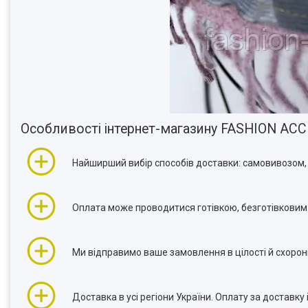
Особливості інтернет-магазину FASHION AC
Найширший вибір способів доставки: самовивозом, 
Оплата може проводитися готівкою, безготівковим
Ми відправимо ваше замовлення в цілості й схоронн
Доставка в усі регіони України. Оплату за доставку