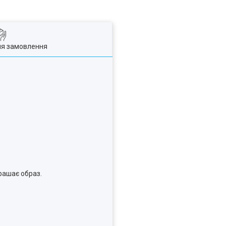
ля замовлення
крашає образ.