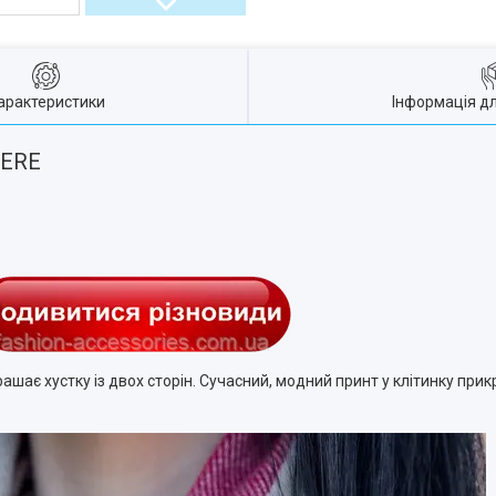
арактеристики
Інформація д
MERE
ашає хустку із двох сторін. Сучасний, модний принт у клітинку при