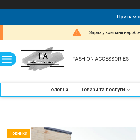
При замов
Зараз у компанії неробо
FASHION ACCESSORIES
Головна
Товари та послуги
Новинка