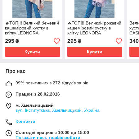
🔥ТОП!!! Великий бежевий
🔥ТОП!!! Великий рожевий
Вели
кашеміровий хустку в
кашеміровий хустку в
хуст
клітку LEONORA
клітку LEONORA
CAS
295
295
340
₴
₴
Купити
Купити
Про нас
99% позитивних з 272 відгуків за рік
Працює з 28.02.2016
м. Хмельницький
вул. Інститутська, Хмельницький, Україна
Контакти
Сьогодні працює з 10:00 до 15:00
Показати весь графік роботи