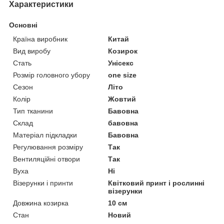
Характеристики
Основні
Країна виробник
Китай
Вид виробу
Козирок
Стать
Унісекс
Розмір головного убору
one size
Сезон
Літо
Колір
Жовтий
Тип тканини
Бавовна
Склад
бавовна
Матеріал підкладки
Бавовна
Регулювання розміру
Так
Вентиляційні отвори
Так
Вуха
Ні
Візерунки і принти
Квітковий принт і рослинні
візерунки
Довжина козирка
10 см
Стан
Новий