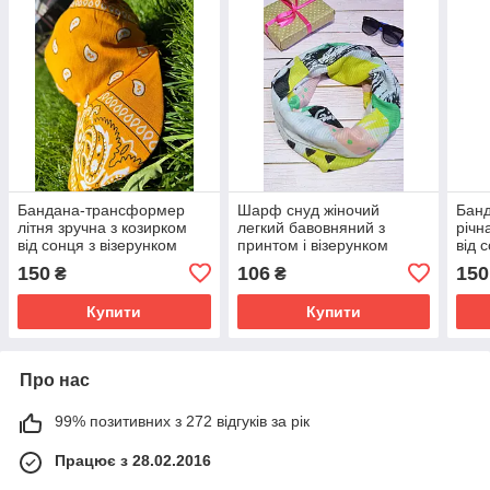
Бандана-трансформер
Шарф снуд жіночий
Бан
літня зручна з козирком
легкий бавовняний з
річн
від сонця з візерунком
принтом і візерунком
від 
пейслі бурштинового
абстракція колір жовтий
пейс
150
106
150
₴
₴
кольору
180*45
Купити
Купити
Про нас
99% позитивних з 272 відгуків за рік
Працює з 28.02.2016