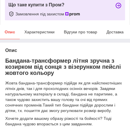
Що таке купити з Пром?
Замовлення під захистом
Опис
Характеристики
Відгуки про товар
Доставка
Опис
Бандана-трансформер літня зручна з
козирком від сонця з візерунком пейслі
жовтого кольору
Жовта бандана-трансформер підійде як для найспекотніших
літніх днів, так і для прохолодних осінніх вечорів. Завдяки
натуральному матеріалу в складі, бандана не паритиме, а
також чудово захистить вашу голову та очі від прямих
сонячних променів.Такий тип бандани підійде дорослим і
дітям, т.к. пошиття дає змогу регулювати розмір виробу.
Хочете додати вашому образу різкості та бойкості? Тоді
бандана чудово впорається з цим завданням.