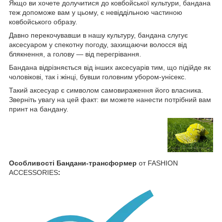
Якщо ви хочете долучитися до ковбойської культури, бандана
теж допоможе вам у цьому, є невіддільною частиною
ковбойського образу.
Давно перекочувавши в нашу культуру, бандана слугує
аксесуаром у спекотну погоду, захищаючи волосся від
блякнення, а голову — від перегрівання.
Бандана відрізняється від інших аксесуарів тим, що підійде як
чоловікові, так і жінці, бувши головним убором-унісекс.
Такий аксесуар є символом самовираження його власника.
Зверніть увагу на цей факт: ви можете нанести потрібний вам
принт на бандану.
Особливості Бандани-трансформер
от FASHION
ACCESSORIES
: