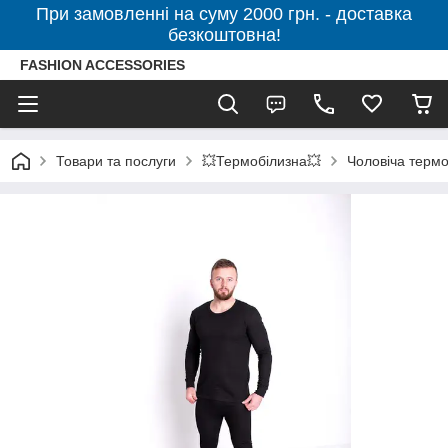
При замовленні на суму 2000 грн. - доставка
безкоштовна!
FASHION ACCESSORIES
Товари та послуги
💥Термобілизна💥
Чоловіча терм