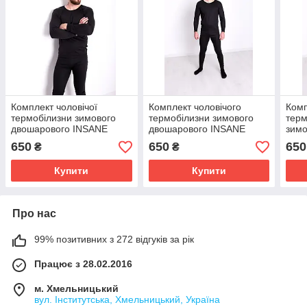
Комплект чоловічої
Комплект чоловічого
Комп
термобілизни зимового
термобілизни зимового
терм
двошарового INSANE
двошарового INSANE
зимо
термоодягу чорного
термоодежда для
терм
650
650
650
₴
₴
кольору розмір L
чоловіків чорного кольору
чоло
розмір XL (48-50)
розм
Купити
Купити
Про нас
99% позитивних з 272 відгуків за рік
Працює з 28.02.2016
м. Хмельницький
вул. Інститутська, Хмельницький, Україна