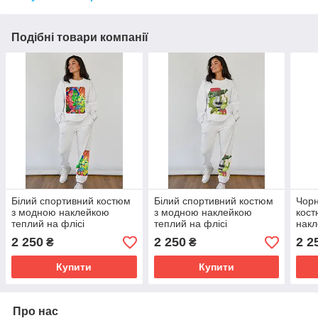
Подібні товари компанії
Білий спортивний костюм
Білий спортивний костюм
Чорн
з модною наклейкою
з модною наклейкою
кост
теплий на флісі
теплий на флісі
накл
фліс
2 250
2 250
2 2
₴
₴
Купити
Купити
Про нас