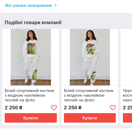
Всі умови повернення
Подібні товари компанії
Білий спортивний костюм
Білий спортивний костюм
Чорн
з модною наклейкою
з модною наклейкою
кост
теплий на флісі
теплий на флісі
накл
фліс
2 250
2 250
2 2
₴
₴
Купити
Купити