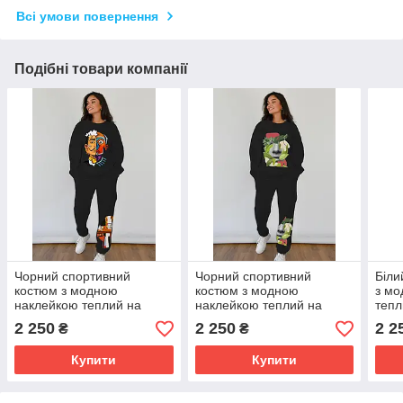
Всі умови повернення
Подібні товари компанії
Чорний спортивний
Чорний спортивний
Біли
костюм з модною
костюм з модною
з мо
наклейкою теплий на
наклейкою теплий на
тепл
флісі
флісі
2 250
2 250
2 2
₴
₴
Купити
Купити