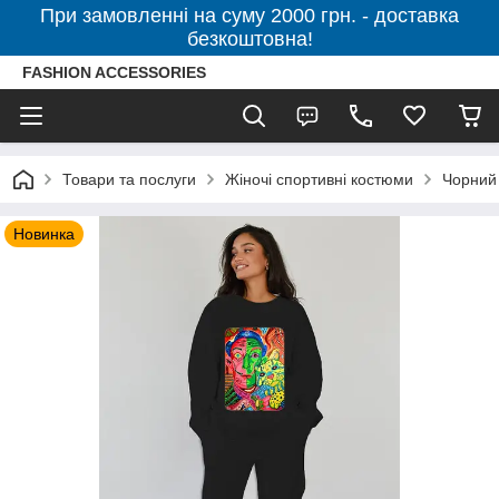
При замовленні на суму 2000 грн. - доставка
безкоштовна!
FASHION ACCESSORIES
Товари та послуги
Жіночі спортивні костюми
Чорний 
Новинка