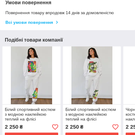
Умови повернення
Повернення товару впродовж 14 днів за домовленістю
Всі умови повернення
Подібні товари компанії
Білий спортивний костюм
Білий спортивний костюм
Чорн
з модною наклейкою
з модною наклейкою
кост
теплий на флісі
теплий на флісі
накл
фліс
2 250
2 250
2 2
₴
₴