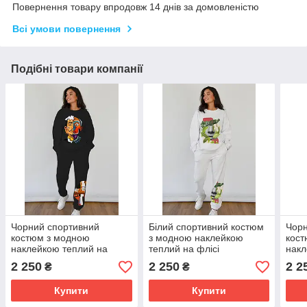
Повернення товару впродовж 14 днів за домовленістю
Всі умови повернення
Подібні товари компанії
Чорний спортивний
Білий спортивний костюм
Чорн
костюм з модною
з модною наклейкою
кост
наклейкою теплий на
теплий на флісі
накл
флісі
фліс
2 250
2 250
2 2
₴
₴
Купити
Купити