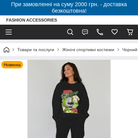
При замовленні на суму 2000 грн. - доставка
безкоштовна!
FASHION ACCESSORIES
Товари та послуги
Жіночі спортивні костюми
Чорний
Новинка