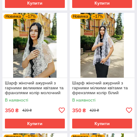
Купити
Купити
Новинка
–17%
Новинка
–17%
Шарф жіночий ажурний з
Шарф жіночий ажурний з
гарними великими квітами та
гарними мілкими квітами та
франзлями колір молочний
френзлями колір білий
В наявності
В наявності
350
350
₴
₴
420 ₴
420 ₴
Купити
Купити
Новинка
–17%
Новинка
–17%