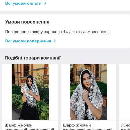
Всі умови оплати
Умови повернення
Повернення товару впродовж 14 днів за домовленістю
Всі умови повернення
Подібні товари компанії
Шарф жіночий
Шарф жіночий
Жіно
шифоновий прикрашений
шифоновий прикрашений
шиф