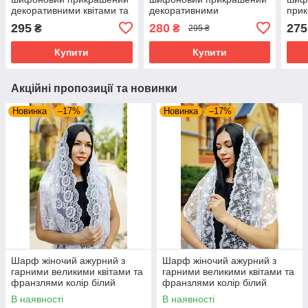
декоративними квітами та
декоративними
при
візерунками з блискітками
листочками та блискітками
дек
295
280
275
₴
₴
295 ₴
колір білий
лист
Купити
Купити
Акційні пропозиції та новинки
Новинка
–17%
Новинка
–17%
Шарф жіночий ажурний з
Шарф жіночий ажурний з
гарними великими квітами та
гарними великими квітами та
франзлями колір білий
франзлями колір білий
В наявності
В наявності