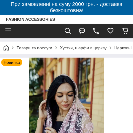
При замовленні на суму 2000 грн. - доставка
безкоштовна!
FASHION ACCESSORIES
Товари та послуги
Хустки, шарфи в церкву
Церковні
Новинка