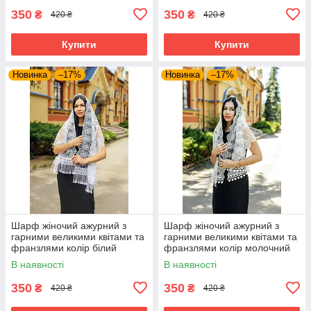
350
350
₴
₴
420 ₴
420 ₴
Купити
Купити
Новинка
–17%
Новинка
–17%
Шарф жіночий ажурний з
Шарф жіночий ажурний з
гарними великими квітами та
гарними великими квітами та
франзлями колір білий
франзлями колір молочний
В наявності
В наявності
350
350
₴
₴
420 ₴
420 ₴