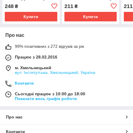
колір бузковий 174х70 см
190*80 бірюзового
магн
248
211
211
₴
₴
кольору
зел
Купити
Купити
Про нас
99% позитивних з 272 відгуків за рік
Працює з 28.02.2016
м. Хмельницький
вул. Інститутська, Хмельницький, Україна
Контакти
Сьогодні працює з 10:00 до 18:00
Показати весь графік роботи
Про нас
Контакти