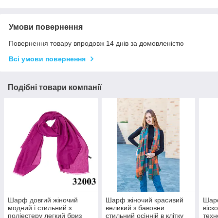
Умови повернення
Повернення товару впродовж 14 днів за домовленістю
Всі умови повернення
Подібні товари компанії
Шарф довгий жіночий
Шарф жіночий красивий
Шарф
модний і стильний з
великий з бавовни
віск
поліестеру легкий бриз
стильний осінній в клітку
техн