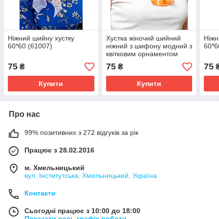
Ніжний шийну хустку
Хустка жіночий шийний
Ніжн
60*60 (61007)
ніжний з шифону модний з
60*6
квітковим орнаментом
колір жовтий 60*60
75
75
75
₴
₴
Купити
Купити
Про нас
99% позитивних з 272 відгуків за рік
Працює з 28.02.2016
м. Хмельницький
вул. Інститутська, Хмельницький, Україна
Контакти
Сьогодні працює з 10:00 до 18:00
Показати весь графік роботи