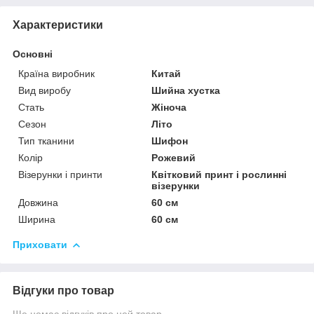
Характеристики
Основні
Країна виробник
Китай
Вид виробу
Шийна хустка
Стать
Жіноча
Сезон
Літо
Тип тканини
Шифон
Колір
Рожевий
Візерунки і принти
Квітковий принт і рослинні
візерунки
Довжина
60 см
Ширина
60 см
Приховати
Відгуки про товар
Ще немає відгуків про цей товар