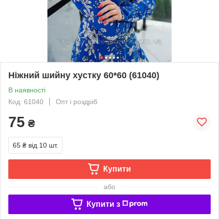
Ніжний шийну хустку 60*60 (61040)
В наявності
Код: 61040
Опт і роздріб
75
₴
65 ₴
від 10 шт.
Купити
або
Купити з