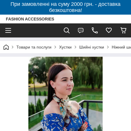
При замовленні на суму 2000 грн. - доставка
безкоштовна!
FASHION ACCESSORIES
Товари та послуги
Хустки
Шийні хустки
Ніжний ши