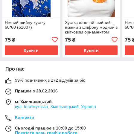
Ніжний шийну хустку
Хустка жіночий шийний
Ніжн
60*60 (61007)
ніжний з шифону модний з
60*6
квітковим орнаментом
колір жовтий 60*60
75
75
75
₴
₴
Купити
Купити
Про нас
99% позитивних з 272 відгуків за рік
Працює з 28.02.2016
м. Хмельницький
вул. Інститутська, Хмельницький, Україна
Контакти
Сьогодні працює з 10:00 до 15:00
Показати весь графік роботи