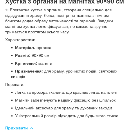
Хустка з органзи на магнітах 90×90 см
✨ Елегантна хустка з органзи, створена спеціально для
відвідування храму. Легка, повітряна тканина з ніжним
блиском додає образу витонченості та гармонії. Завдяки
магнітам хустка легко фіксується, не ковзає та зручно
тримається протягом усього часу.
Характеристики:
Матеріал:
органза
Розмір:
90×90 см
Кріплення:
магніти
Призначення:
для храму, урочистих подій, святкових
виходів
Переваги:
Легка та прозора тканина, що красиво лягає на плечі
Магніти забезпечують надійну фіксацію без шпильок
Ідеальний аксесуар для храму та духовних заходів
Універсальний розмір підходить для будь-якого стилю
Приховати