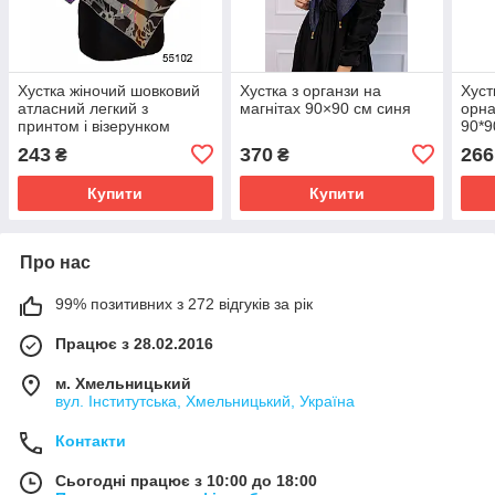
Хустка жіночий шовковий
Хустка з органзи на
Хуст
атласний легкий з
магнітах 90×90 см синя
орн
принтом і візерунком
90*9
орхідея колір сірий 90*90
243
370
266
₴
₴
Купити
Купити
Про нас
99% позитивних з 272 відгуків за рік
Працює з 28.02.2016
м. Хмельницький
вул. Інститутська, Хмельницький, Україна
Контакти
Сьогодні працює з 10:00 до 18:00