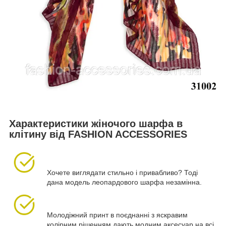
Характеристики жіночого шарфа в
клітину від FASHION ACCESSORIES
Хочете виглядати стильно і привабливо? Тоді
дана модель леопардового шарфа незамінна.
Молодіжний принт в поєднанні з яскравим
колірним рішенням дають модним аксесуар на всі