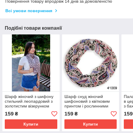
Повернення товару впродовж 14 днів за домовленістю
Всі умови повернення
Подібні товари компанії
Шарф жіночий з шифону
Шарф снуд жіночий
Пала
стильний леопардовий з
шифоновий з квітковим
в це
золотистим візерунком
принтом і рослинними
з ба
колір коричневий 50*160
візерунками колір чорний
беже
159
159
159
₴
₴
см
Купити
Купити