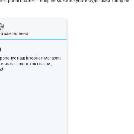
лектронні платежі. Тепер ви можете купити будь-який товар не
ля замовлення
0
 пропонує наш інтернет-магазин
як на голові, так і на шиї,
с!