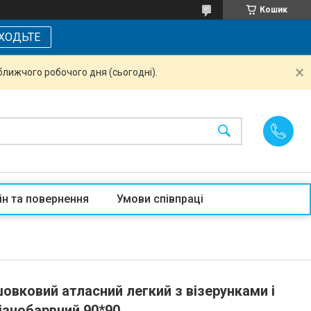
Кошик
ХОДЬТЕ
ближчого робочого дня (сьогодні).
ін та повернення
Умови співпраці
овковий атласний легкий з візерунками і
ізнобарвний 90*90