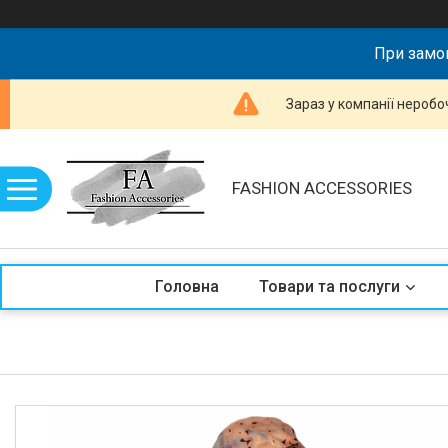
При замов
Зараз у компанії неробо
FASHION ACCESSORIES
Головна
Товари та послуги