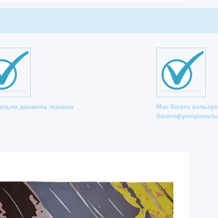
альна дихаюча тканина
Має багато кольорі
багатофункціональ