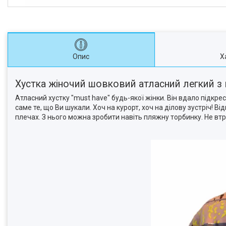
Опис
Х
Хустка жіночий шовковий атласний легкий з 
Атласний хустку "must have" будь-якої жінки. Він вдало підкр
саме те, що Ви шукали. Хоч на курорт, хоч на ділову зустріч! Ві
плечах. З нього можна зробити навіть пляжну торбинку. Не втр