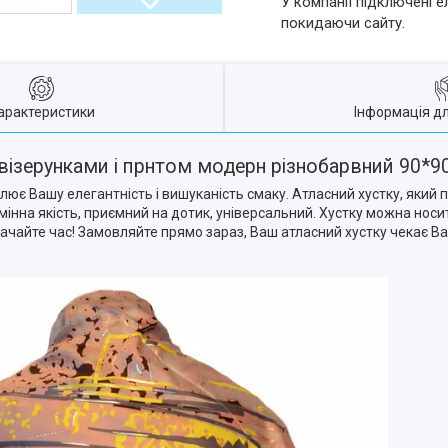
У компанії підключені е
покидаючи сайту.
арактеристики
Інформація д
візерунками і прнтом модерн різнобарвний 90*9
еслює Вашу елегантність і вишуканість смаку. Атласний хустку, який
дмінна якість, приємний на дотик, універсальний. Хустку можна носити 
ачайте час! Замовляйте прямо зараз, Ваш атласний хустку чекає Ва