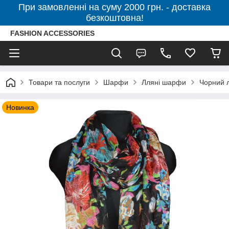
При замовленні на суму 2000 грн. - доставка
безкоштовна!
FASHION ACCESSORIES
Товари та послуги
Шарфи
Лляні шарфи
Чорний 
Новинка