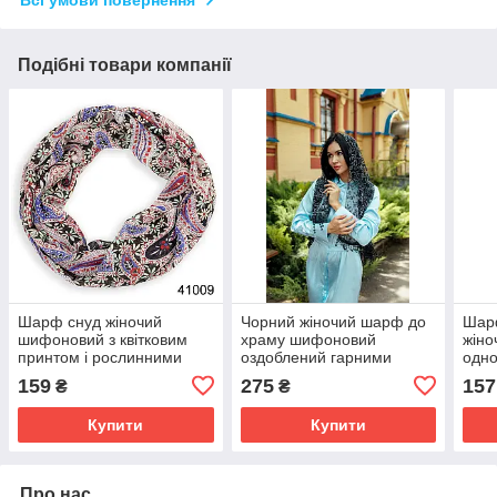
Всі умови повернення
Подібні товари компанії
Шарф снуд жіночий
Чорний жіночий шарф до
Шарф
шифоновий з квітковим
храму шифоновий
жіно
принтом і рослинними
оздоблений гарними
одно
візерунками колір чорний
квіточками та блискітками
коль
159
275
157
₴
₴
Купити
Купити
Про нас