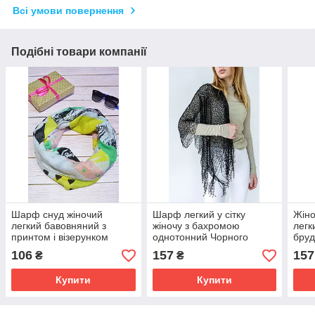
Всі умови повернення
Подібні товари компанії
Шарф снуд жіночий
Шарф легкий у сітку
Жіно
легкий бавовняний з
жіночу з бахромою
легк
принтом і візерунком
однотонний Чорного
бруд
абстракція колір жовтий
кольору
бах
106
157
157
₴
₴
180*45
Купити
Купити