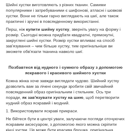
Шийні хустки виготовляють з різних тканин. Самими
популярними і затребуваними є шифонові, атласні і шовкові
хустки. Вони не тільки гарно виглядають на шиї, але також
практичні і зручні в повсякденному використанні.
Перш, ніж
купити шийну хустку
, зверніть увагу на форму і
розмір. Сьогодні можна придбати квадратні, прямокутні,
закруглені шийні хустки. Розмір хустки впливає на спосіб
зав'язування – чим більше хустку, тим оригінальніше ви
зможете обв'язати тканина навколо шиї.
Позбавтеся від нудного і сумного образу з допомогою
яскравого і красивого шийного хустки
Кожна жінка хоче завжди виглядати чудово. Шийний хустку
дозволить вам за лічені секунди зробити свій звичайний
повсякденний образ оригінальним і стильним. Ось три
поради,
як зав'язувати хустку на шию
, щоб перетворити
нудний образ яскравий і модний.
1. Використовувати яскраві прикраси.
Не бійтеся бути в центрі уваги, залучаючи погляди оточуючих
яскравим аксесуаром, з допомогою якого можна скріпити
кінці хустки. Це може бути красива брошка, оригінальна