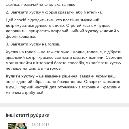
скріпка, незвичайна шпилька та інше.
2. Зав'язати хустку у формі краватки або метелика.
Цей спосіб підходить тим, хто постійно змушений
дотримуватися ділового стилю. Строгий костюм чудово
доповнить і прикрасить яскравий шийний
хустку жіночий
у
формі краватки.
3. Зав'язати хустку на голові.
Хустка на голові – це теж стильно і модно, головне, підібрати
ідеальний колір і красиво зав'язати шматок тканини. Сьогодні
можна знайти в інтернеті багато способів, як зав'язати хустку
не лише на шиї, а й на голові.
Купити хустку
– це відмінне рішення, завдяки якому ваш
повсякденний образ стане бездоганним. Створити гармонію
в душі і гарний настрій для оточуючих з яскравим і красивим
жіночим атрибутом!
Інші статті рубрики
18.01.2018