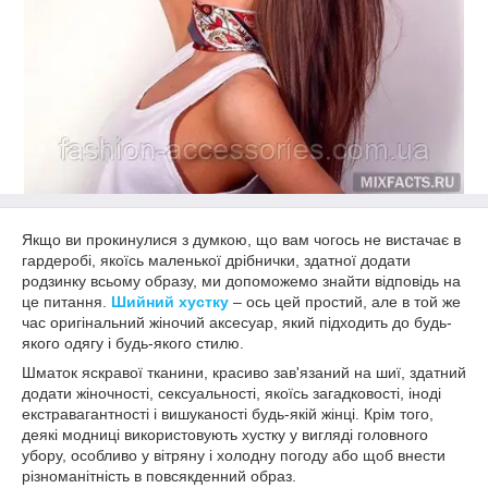
Якщо ви прокинулися з думкою, що вам чогось не вистачає в
гардеробі, якоїсь маленької дрібнички, здатної додати
родзинку всьому образу, ми допоможемо знайти відповідь на
це питання.
Шийний хустку
– ось цей простий, але в той же
час оригінальний жіночий аксесуар, який підходить до будь-
якого одягу і будь-якого стилю.
Шматок яскравої тканини, красиво зав'язаний на шиї, здатний
додати жіночності, сексуальності, якоїсь загадковості, іноді
екстравагантності і вишуканості будь-якій жінці. Крім того,
деякі модниці використовують хустку у вигляді головного
убору, особливо у вітряну і холодну погоду або щоб внести
різноманітність в повсякденний образ.